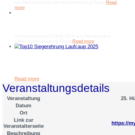
mit Wanderpokalen der Metallveredlung Rieger
Read
more
Top 3 Siegerehrung Laufcup
2025
mit Hauptsponsor EnBW-ODR und Wanderpokal-
Stifter Metallveredlung Rieger
Read more
im Rahmen der Ehrung bei
Hauptsponsor EnBW-ODR in
Ellwangen
Read more
Veranstaltungsdetails
Veranstaltung
25. H
Datum
Ort
Link zur
https://m
Veranstalterseite
Beschreibung