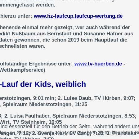
ammengefasst werden.
 hierzu unter:
www.hz-laufcup.laufcup-wertung.de
henende einmal mehr gezeigt, wer auch während der
enedikt Nußbaum aus Bernstadt und Susanne Hafner aus
aten gewonnen, die schon 2019 beim Hauptlauf die
schnellsten waren.
vollständige Ergebnisse unter:
www.tv-huerben.de
-
Wettkampfservice)
Lauf der Kids, weiblich
erstotzingen, 9:01 min; 2. Luise Daub, TV Hürben, 9:07;
r, Spielraum Niederstotzingen, 11:25
28; 2. Luisa Faulhaber, Spielraum Niederstotzingen, 8:53;
 Wirt, TV Steinheim, 10:05
ind essenziell für den Betrieb der Seite, während andere un
en, ob Sie die Cookies zulassen möchten. Bitte beachten Si
gen, 7:12; 2. Svenja Karl, SV Zang, 7:23; 3. Franziska