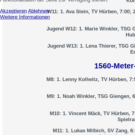
Kol
Akzeptieren
Ablehnen
W11:
1. Ava Stein, TV Hürben, 7:00; 
Weitere Informationen
Jugend W12:
1. Marie Winkler, TSG G
Hub
Jugend W13:
1. Lena Thierer, TSG G
E
1560-Meter-
M8:
1. Lenny Kollwitz, TV Hürben, 7:5
M9:
1. Noah Winkler, TSG Giengen, 6:
M10:
1. Vincent Mäck, TV Hürben, 7:
Spielr
M11:
1. Lukas Milbich, SV Zang, 6: