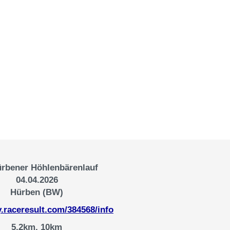
ürbener Höhlenbärenlauf
04.04.2026
Hürben (BW)
y.raceresult.com/384568/info
5,2km, 10km