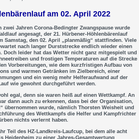
enbärenlauf am 02. April 2022
ch zwei Jahren Corona-Bedingter Zwangspause wurde
aldlauf angesagt, der 21. Hürbener-Höhlenbärenlauf
Samstag, den 02. April „planmäßig“ stattfinden. Viele
wartet nach langer Durststrecke endlich wieder einen
 Doch leider hat das Wetter nicht ganz mitgespielt und
hneetreiben und frostigen Temperaturen auf die Strecke
en Vorbereitungen, wie dem kurzfristigen Aufbau von
llons und warmen Getränken im Zielbereich, einer
mmungen und ein wenig mehr Helferaufwand auf der
 Lauf wie gewohnt durchgeführt werden.
ohl egal, denn sie waren heiß auf einen Wettkampf. An
war dann auch zu erkennen, dass bei der Organisation,
n“ übernommen wurde, nämlich Thorsten Weisheit und
chführung des Wettkampfs die Helfer und Kampfrichter
rben nichts verlernt haben.
hr Teil des HZ-Landkreis-Laufcup, bei dem alle acht
eis Heidenheim zu einer Jahres-Gesamtwertung