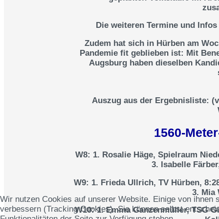
zus
Die weiteren Termine und Infos
Zudem hat sich in Hürben am Woc
Pandemie fit geblieben ist: Mit B
Augsburg haben dieselben Kandid
Auszug aus der Ergebnisliste: (
1560-Meter-
W8
: 1. Rosalie Häge, Spielraum Nied
3. Isabelle Färbe
W9
: 1. Frieda Ullrich, TV Hürben, 8:
3. Mia
Wir nutzen Cookies auf unserer Website. Einige von ihnen s
verbessern (Tracking Cookies). Sie können selbst entscheid
W10:
1. Emma Ganzenmüller, TSG Gien
Funktionalitäten der Seite zur Verfügung stehen.