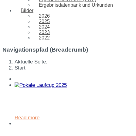
Ergebnisdatenbank und Urkunden
Bilder
2026
2025
2024
2023
2022
Navigationspfad (Breadcrumb)
Aktuelle Seite:
Start
im Rahmen der Ehrung bei
Hauptsponsor EnBW-ODR in
Ellwangen
Read more
Laufcup Sieger 2025