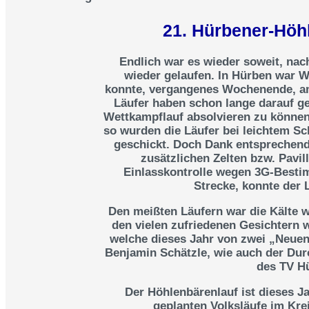
21. Hürbener-Höhl
Endlich war es wieder soweit, na
wieder gelaufen. In Hürben war W
konnte, vergangenes Wochenende, am 
Läufer haben schon lange darauf ge
Wettkampflauf absolvieren zu können.
so wurden die Läufer bei leichtem Sc
geschickt. Doch Dank entsprechend
zusätzlichen Zelten bzw. Pavi
Einlasskontrolle wegen 3G-Besti
Strecke, konnte der
Den meißten Läufern war die Kälte w
den vielen zufriedenen Gesichtern 
welche dieses Jahr von zwei „Neue
Benjamin Schätzle, wie auch der Dur
des TV Hü
Der Höhlenbärenlauf ist dieses Ja
geplanten Volksläufe im Kr