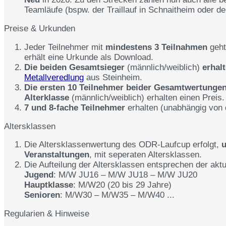
Teamläufe (bspw. der Traillauf in Schnaitheim oder de
Preise & Urkunden
Jeder Teilnehmer mit
mindestens 3 Teilnahmen
geht
erhält eine Urkunde als Download.
Die beiden Gesamtsieger
(männlich/weiblich)
erhal
Metallveredlung
aus Steinheim.
Die ersten 10 Teilnehmer beider Gesamtwertunge
Alterklasse
(männlich/weiblich) erhalten einen Preis.
7 und 8-fache Teilnehmer
erhalten (unabhängig von d
Altersklassen
Die Altersklassenwertung des ODR-Laufcup erfolgt,
u
Veranstaltungen
, mit seperaten Altersklassen.
Die Aufteilung der Altersklassen entsprechen der akt
Jugend
: M/W JU16 – M/W JU18 – M/W JU20
Hauptklasse
: M/W20 (20 bis 29 Jahre)
Senioren
: M/W30 – M/W35 – M/W40 ...
Regularien & Hinweise