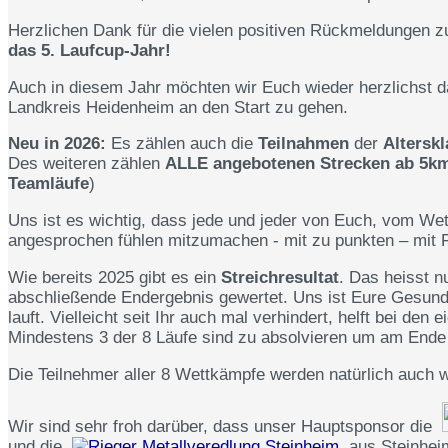
Herzlichen Dank für die vielen positiven Rückmeldungen z
das 5. Laufcup-Jahr!
Auch in diesem Jahr möchten wir Euch wieder herzlichst d
Landkreis Heidenheim an den Start zu gehen.
Neu in 2026:
Es zählen auch die
Teilnahmen
der
Altersk
Des weiteren zählen
ALLE angebotenen Strecken ab 5km
Teamläufe
)
Uns ist es wichtig, dass jede und jeder von Euch, vom Wet
angesprochen fühlen mitzumachen - mit zu punkten – mit 
Wie bereits 2025 gibt es ein
Streichresultat
. Das heisst 
abschließende Endergebnis gewertet. Uns ist Eure Gesundhei
lauft. Vielleicht seit Ihr auch mal verhindert, helft bei den
Mindestens 3 der 8 Läufe sind zu absolvieren um am End
Die Teilnehmer aller 8 Wettkämpfe werden natürlich auch w
Wir sind sehr froh darüber, dass unser Hauptsponsor die
und die
aus Steinheim