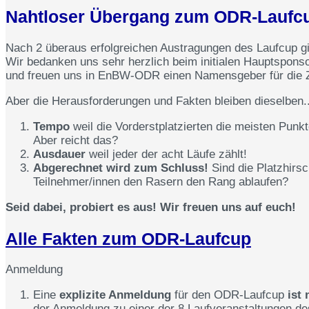
Nahtloser Übergang zum
ODR-Laufc
Nach 2 überaus erfolgreichen Austragungen des Laufcup g
Wir bedanken uns sehr herzlich beim initialen Hauptsponsor
und freuen uns in EnBW-ODR einen Namensgeber für die 
Aber die Herausforderungen und Fakten bleiben dieselben..
Tempo
weil die Vorderstplatzierten die meisten Punk
Aber reicht das?
Ausdauer
weil jeder der acht Läufe zählt!
Abgerechnet wird zum Schluss!
Sind die Platzhirs
Teilnehmer/innen den Rasern den Rang ablaufen?
Seid dabei, probiert es aus! Wir freuen uns auf euch!
Alle Fakten zum ODR-Laufcup
Anmeldung
Eine
explizite Anmeldung
für den ODR-Laufcup
ist 
der Anmeldung zu einer der 8 Laufveranstaltungen de