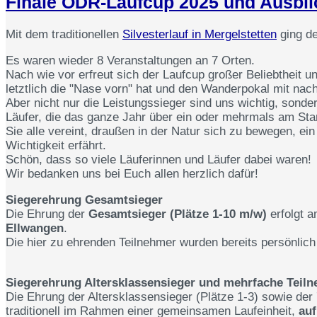
Finale ODR-Laufcup 2025 und Ausbli
Mit dem traditionellen
Silvesterlauf in Mergelstetten
ging de
Es waren wieder 8 Veranstaltungen an 7 Orten.
Nach wie vor erfreut sich der Laufcup großer Beliebtheit 
letztlich die "Nase vorn" hat und den Wanderpokal mit na
Aber nicht nur die Leistungssieger sind uns wichtig, sonde
Läufer, die das ganze Jahr über ein oder mehrmals am Sta
Sie alle vereint, draußen in der Natur sich zu bewegen, ei
Wichtigkeit erfährt.
Schön, dass so viele Läuferinnen und Läufer dabei waren!
Wir bedanken uns bei Euch allen herzlich dafür!
Siegerehrung Gesamtsieger
Die Ehrung der
Gesamtsieger (Plätze 1-10 m/w)
erfolgt 
Ellwangen
.
Die hier zu ehrenden Teilnehmer wurden bereits persönlich
Siegerehrung Altersklassensieger und mehrfache Teil
Die Ehrung der Altersklassensieger (Plätze 1-3) sowie der
traditionell im Rahmen einer gemeinsamen Laufeinheit,
auf