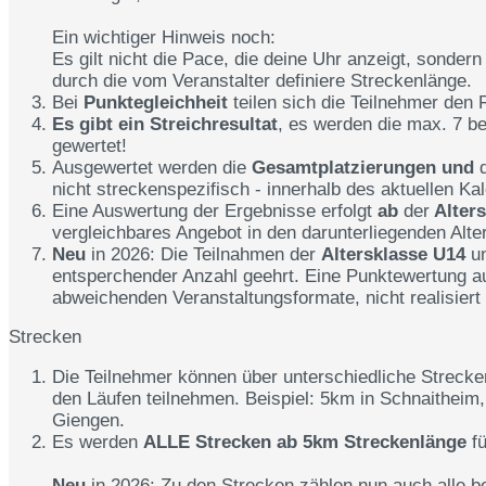
Ein wichtiger Hinweis noch:
Es gilt nicht die Pace, die deine Uhr anzeigt, sondern 
durch die vom Veranstalter definiere Streckenlänge.
Bei
Punktegleichheit
teilen sich die Teilnehmer den 
Es gibt ein Streichresultat
, es werden die max. 7 b
gewertet!
Ausgewertet werden die
Gesamtplatzierungen und
nicht streckenspezifisch - innerhalb des aktuellen Ka
Eine Auswertung der Ergebnisse erfolgt
ab
der
Alter
vergleichbares Angebot in den darunterliegenden Alt
Neu
in 2026: Die Teilnahmen der
Altersklasse U14
un
entsperchender Anzahl geehrt. Eine Punktewertung auf
abweichenden Veranstaltungsformate, nicht realisiert
Strecken
Die Teilnehmer können über unterschiedliche Streck
den Läufen teilnehmen. Beispiel: 5km in Schnaitheim
Giengen.
Es werden
ALLE Strecken ab 5km Streckenlänge
fü
Neu
in 2026: Zu den Strecken zählen nun auch alle b