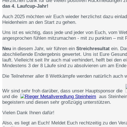
Herzlichen Dank für die vielen positiven Rückmeldungen z
das 4. Laufcup-Jahr!
Auch 2025 möchten wir Euch wieder herzlichst dazu einlad
Heidenheim an den Start zu gehen.
Uns ist es wichtig, dass jede und jeder von Euch, vom Wet
angesprochen fühlen mitzumachen - mit zu punkten – mit 
Neu
in diesem Jahr, wir führen ein
Streichresultat
ein. Da
abschließende Endergebnis gewertet. Uns ist Eure Gesundhei
lauft. Vielleicht seit Ihr auch mal verhindert, helft bei den
Mindestens 3 der 8 Läufe sind zu absolvieren um am End
Die Teilnehmer aller 8 Wettkämpfe werden natürlich auch w
Wir sind sehr froh darüber, dass unser Hauptsponsor die
und die
aus Steinheim
begeistern und diesen sehr großzügig unterstützen.
Vielen Dank Ihnen dafür!
Also, es liegt an Euch! Meldet Euch rechtzeitig zu den V