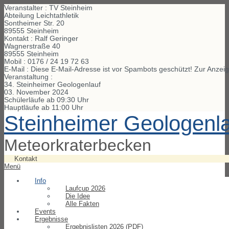
Veranstalter : TV Steinheim
Abteilung Leichtathletik
Sontheimer Str. 20
89555 Steinheim
Kontakt : Ralf Geringer
Wagnerstraße
40
89555
Steinheim
Mobil :
0176 / 24 19 72 63
E-Mail :
Diese E-Mail-Adresse ist vor Spambots geschützt! Zur Anzeig
Veranstaltung :
34. Steinheimer Geologenlauf
03. November 2024
Schülerläufe ab 09:30 Uhr
Hauptläufe ab 11:00 Uhr
Steinheimer Geologenl
Meteorkraterbecken
Kontakt
Menü
Info
Laufcup 2026
Die Idee
Alle Fakten
Events
Ergebnisse
Ergebnislisten 2026 (PDF)