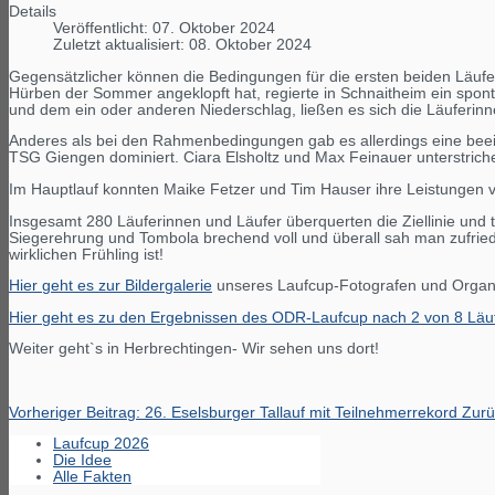
Details
Veröffentlicht: 07. Oktober 2024
Zuletzt aktualisiert: 08. Oktober 2024
Gegensätzlicher können die Bedingungen für die ersten beiden Läufe
Hürben der Sommer angeklopft hat, regierte in Schnaitheim ein spon
und dem ein oder anderen Niederschlag, ließen es sich die Läuferinn
Anderes als bei den Rahmenbedingungen gab es allerdings eine beein
TSG Giengen dominiert. Ciara Elsholtz und Max Feinauer unterstrichen 
Im Hauptlauf konnten Maike Fetzer und Tim Hauser ihre Leistungen 
Insgesamt 280 Läuferinnen und Läufer überquerten die Ziellinie und
Siegerehrung und Tombola brechend voll und überall sah man zufrieden
wirklichen Frühling ist!
Hier geht es zur Bildergalerie
unseres Laufcup-Fotografen und Organi
Hier geht es zu den Ergebnissen des ODR-Laufcup nach 2 von 8 Läu
Weiter geht`s in Herbrechtingen- Wir sehen uns dort!
Vorheriger Beitrag: 26. Eselsburger Tallauf mit Teilnehmerrekord
Zurü
Laufcup 2026
Die Idee
Alle Fakten